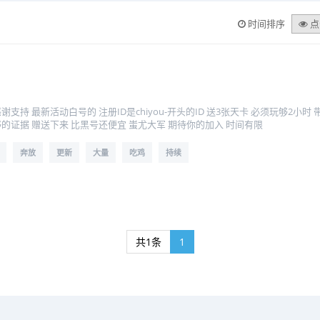
时间排序
点
！
支持 最新活动白号的 注册ID是chiyou-开头的ID 送3张天卡 必须玩够2小
的证据 赠送下来 比黑号还便宜 蚩尤大军 期待你的加入 时间有限
奔放
更新
大量
吃鸡
持续
共1条
1