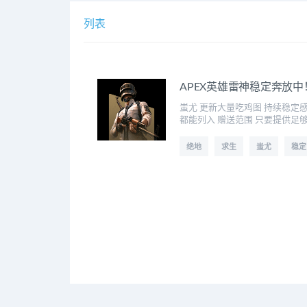
列表
APEX英雄雷神稳定奔放中
蚩尤 更新大量吃鸡图 持续稳定感谢
都能列入 赠送范围 只要提供足够
绝地
求生
蚩尤
稳定