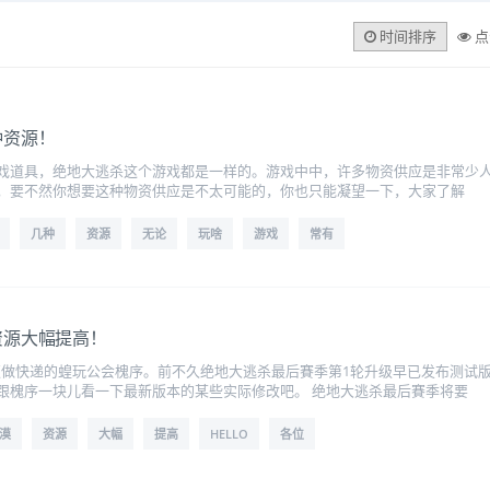
时间排序
点
种资源！
戏道具，绝地大逃杀这个游戏都是一样的。游戏中中，许多物资供应是非常少
，要不然你想要这种物资供应是不太可能的，你也只能凝望一下，大家了解
几种
资源
无论
玩啥
游戏
常有
资源大幅提高！
日必须做快递的蝗玩公会槐序。前不久绝地大逃杀最后賽季第1轮升级早已发布测
跟槐序一块儿看一下最新版本的某些实际修改吧。 绝地大逃杀最后賽季将要
漠
资源
大幅
提高
HELLO
各位